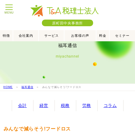
MENU
原町田中央事務所
特徴
会社案内
サービス
お客様の声
料金
セミナー
福耳通信
miyachannel
HOME
＞
福耳通信
＞ みんなで減らそう!フードロス
会計
経営
税務
労務
コラム
みんなで減らそう!フードロス