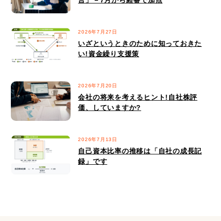
2026年7月27日
いざというときのために知っておきた
い!資金繰り支援策
2026年7月20日
会社の将来を考えるヒント!自社株評
価、していますか?
2026年7月13日
自己資本比率の推移は「自社の成長記
録」です