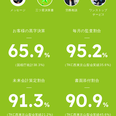
メッセージ
三ツ星決算書
労務相談
ワンストップ
サービス
お客様の黒字決算
毎月の監査割合
65.9
95.2
%
%
（国税庁統計38.3%)
（TKC西東京山梨会実績35.6%)
未来会計策定割合
書面添付割合
91.3
90.9
%
%
（TKC西東京山梨会実績21.2%)
（TKC西東京山梨会実績45.6%)