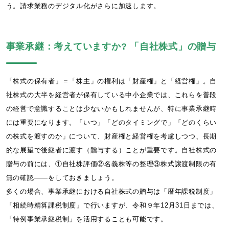
う。請求業務のデジタル化がさらに加速します。
事業承継：考えていますか? 「自社株式」の贈与
「株式の保有者」＝「株主」の権利は「財産権」と「経営権」。自
社株式の大半を経営者が保有している中小企業では、これらを普段
の経営で意識することは少ないかもしれませんが、特に事業承継時
には重要になります。「いつ」「どのタイミングで」「どのくらい
の株式を渡すのか」について、財産権と経営権を考慮しつつ、長期
的な展望で後継者に渡す（贈与する）ことが重要です。自社株式の
贈与の前には、①自社株評価②名義株等の整理③株式譲渡制限の有
無の確認――をしておきましょう。
多くの場合、事業承継における自社株式の贈与は「暦年課税制度」
「相続時精算課税制度」で行いますが、令和９年12月31日までは、
「特例事業承継税制」を活用することも可能です。