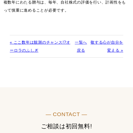
複数年にわたる贈与は、毎年、自社株式の評価を行い、計画性をも
って慎重に進めることが必要です。
« ここ数年は観測のチャンス!?オ
一覧へ
敬する心が自分を
ーロラのふしぎ
戻る
変える »
― CONTACT ―
ご相談は初回無料!