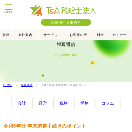
MENU
原町田中央事務所
特徴
会社案内
サービス
お客様の声
料金
セミナー
福耳通信
miyachannel
HOME
＞
福耳通信
＞ 令和6年分 年末調整手続きのポイント
会計
経営
税務
労務
コラム
令和6年分 年末調整手続きのポイント