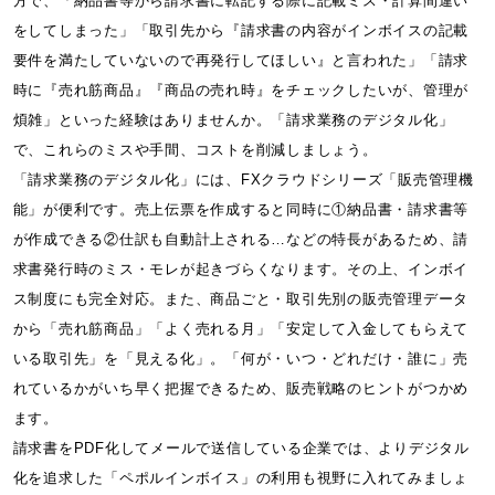
方で、「納品書等から請求書に転記する際に記載ミス・計算間違い
をしてしまった」「取引先から『請求書の内容がインボイスの記載
要件を満たしていないので再発行してほしい』と言われた」「請求
時に『売れ筋商品』『商品の売れ時』をチェックしたいが、管理が
煩雑」といった経験はありませんか。「請求業務のデジタル化」
で、これらのミスや手間、コストを削減しましょう。
「請求業務のデジタル化」には、FXクラウドシリーズ「販売管理機
能」が便利です。売上伝票を作成すると同時に①納品書・請求書等
が作成できる②仕訳も自動計上される…などの特長があるため、請
求書発行時のミス・モレが起きづらくなります。その上、インボイ
ス制度にも完全対応。また、商品ごと・取引先別の販売管理データ
から「売れ筋商品」「よく売れる月」「安定して入金してもらえて
いる取引先」を「見える化」。「何が・いつ・どれだけ・誰に」売
れているかがいち早く把握できるため、販売戦略のヒントがつかめ
ます。
請求書をPDF化してメールで送信している企業では、よりデジタル
化を追求した「ペポルインボイス」の利用も視野に入れてみましょ