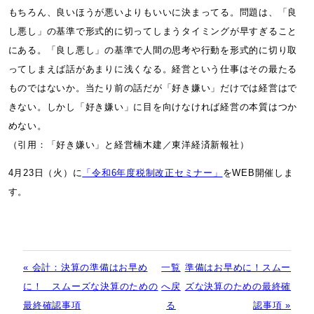
もちろん、良いほうが悪いよりもいいに決まってる。問題は、「良
し悪し」の基準で形式的に切ってしまうタイミングが早すぎること
にある。「良し悪し」の基準で人間の思考や行動を形式的に切り取
ってしまえば話があまりに浅くなる。経営という仕事はその最たる
ものではないか。当たり前の話だが「好き嫌い」だけでは経営はで
きない。しかし「好き嫌い」に目を向けなければ経営の本質はつか
めない。
（引用：「好き嫌い」と経営楠木建／東洋経済新報社）
4月23日（火）に
「令和6年度税制改正セミナー」
をWEB開催しま
す。
« 会計：決算の準備はお早め
一覧
準備はお早めに！スムー
に！ スムーズな決算のための
へ戻
ズな決算のための最終確
最終確認事項
る
認事項 »