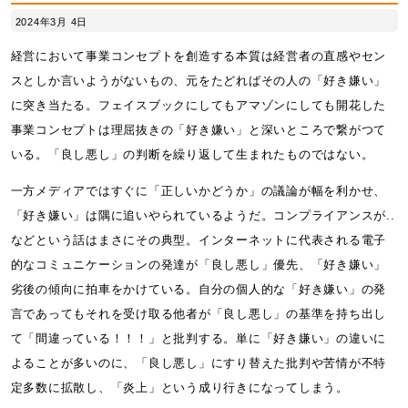
2024年3月 4日
経営において事業コンセプトを創造する本質は経営者の直感やセン
スとしか言いようがないもの、元をたどればその人の「好き嫌い」
に突き当たる。フェイスブックにしてもアマゾンにしても開花した
事業コンセプトは理屈抜きの「好き嫌い」と深いところで繋がつて
いる。「良し悪し」の判断を繰り返して生まれたものではない。
一方メディアではすぐに「正しいかどうか」の議論が幅を利かせ、
「好き嫌い」は隅に追いやられているようだ。コンプライアンスが..
などという話はまさにその典型。インターネットに代表される電子
的なコミュニケーションの発達が「良し悪し」優先、「好き嫌い」
劣後の傾向に拍車をかけている。自分の個人的な「好き嫌い」の発
言であってもそれを受け取る他者が「良し悪し」の基準を持ち出し
て「間違っている！！！」と批判する。単に「好き嫌い」の違いに
よることが多いのに、「良し悪し」にすり替えた批判や苦情が不特
定多数に拡散し、「炎上」という成り行きになってしまう。