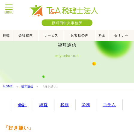
MENU
原町田中央事務所
特徴
会社案内
サービス
お客様の声
料金
セミナー
福耳通信
miyachannel
HOME
＞
福耳通信
＞ 「好き嫌い」
会計
経営
税務
労務
コラム
「好き嫌い」