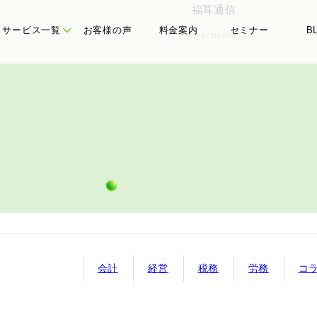
福耳通信
サービス一覧
お客様の声
料金案内
セミナー
B
miyachannel
たちの理念
務顧問
代表メッセージ
経営計画
会計
経営
税務
労務
コ