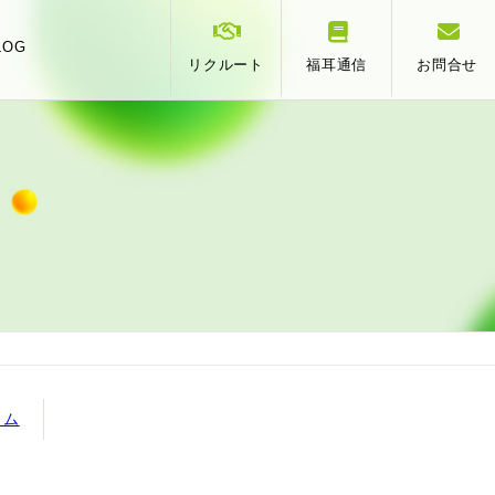
LOG
リクルート
福耳通信
お問合せ
スタッフ紹介
事業承継
相
提携
ラム