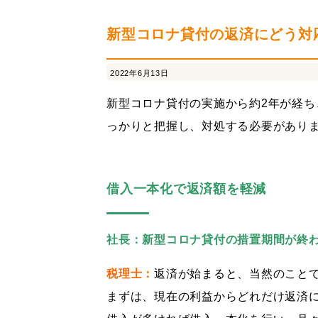
連結納税
経営革新支援
採用情報
社内
新型コロナ貸付の返済にどう対
2022年6月13日
新型コロナ貸付の実施から約2年が経
っかりと把握し、対処する必要があり
借入一本化で返済額を軽減
社長：新型コロナ貸付の措置期間が終
税理士：
返済が始まると、当然のこと
まずは、現在の利益からどれだけ返済