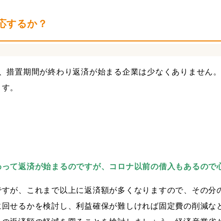
＋税効果会計
税務調査対策
近況報告
社員旅行
応するか？
ち、措置期間が終わり返済が始まる企業は少なくありません
ます。
わって返済が始まるのですが、コロナ以前の借入もあるので
ですが、これまで以上に返済額が多くなりますので、その分
に回せるかを検討し、利益確保が難しければ固定費の削減な