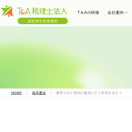
T＆Aの特徴
会社案内
原町田中央事務所
会社概要
三ツ星決算書
わたし
税
HOME
＞
福耳通信
＞ 新型コロナ貸付の返済にどう対応するか？