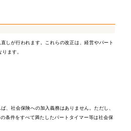
社会保険労務士
中堅大企業支援
見直しが行われます。これらの改正は、経営やパート
なります。
れば、社会保険への加入義務はありません。ただし、
一定の条件をすべて満たしたパートタイマー等は社会保