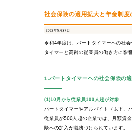
連結納税
経営革新支援
採用情報
社内
社会保険の適用拡大と年金制度
2022年5月27日
令和4年度は、パートタイマーヘの社会
タイマーと高齢の従業員の働き方に影
1.パートタイマーヘの社会保険の
(1)10月から従業員100人超が対象
パートタイマーやアルバイト（以下、パ
従業員が500人超の企業では、月額賃
険への加入が義務づけられています。