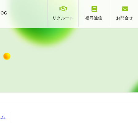
LOG
リクルート
福耳通信
お問合せ
スタッフ紹介
事業承継
相
提携
ラム