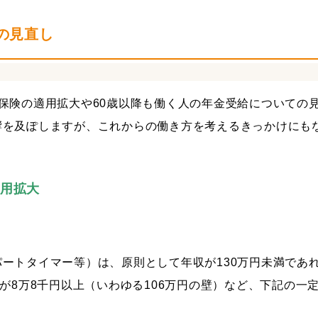
＋税効果会計
税務調査対策
近況報告
社員旅行
の見直し
保険の適用拡大や60歳以降も働く人の年金受給についての
響を及ぽしますが、これからの働き方を考えるきっかけにも
適用拡大
ートタイマー等）は、原則として年収が130万円未満であ
金が8万8千円以上（いわゆる106万円の壁）など、下記の