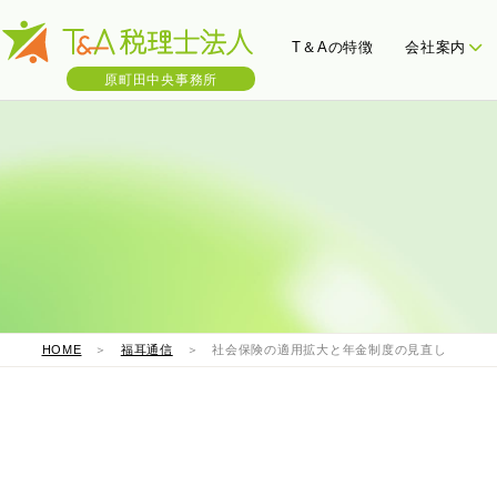
T＆Aの特徴
会社案内
原町田中央事務所
会社概要
三ツ星決算書
わたし
税
HOME
＞
福耳通信
＞ 社会保険の適用拡大と年金制度の見直し