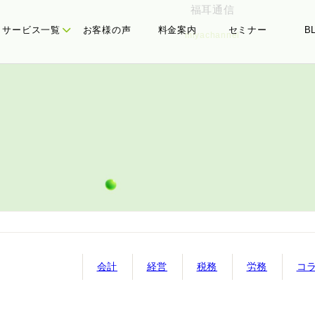
福耳通信
サービス一覧
お客様の声
料金案内
セミナー
B
miyachannel
たちの理念
務顧問
代表メッセージ
経営計画
会計
経営
税務
労務
コ