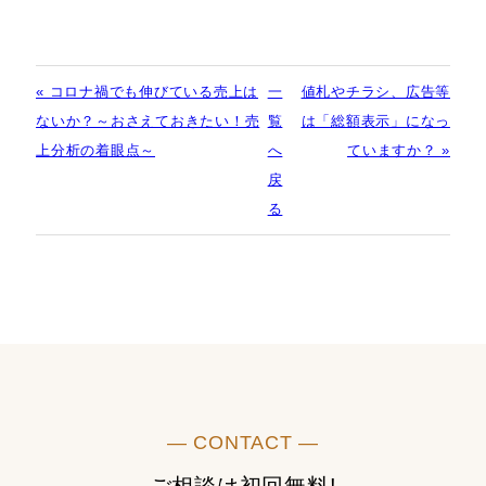
« コロナ禍でも伸びている売上は
一
値札やチラシ、広告等
ないか？～おさえておきたい！売
覧
は「総額表示」になっ
上分析の着眼点～
へ
ていますか？ »
戻
る
― CONTACT ―