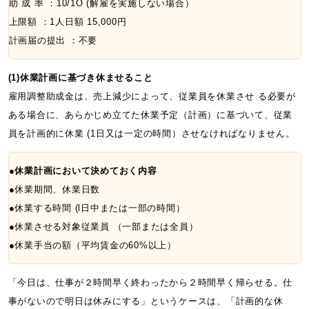
助 成 率 ：10/1O (解雇を実施しない場合）
上限額 ：1人日額 15,000円
計画届の提出 ：不要
(1)休業計画に基づき休ませること
雇用調整助成金は、売上減少によって、従業員を休業させ る必要が
ある場合に、あらかじめ立てた休業予定（計画）に基づいて、従業
員を計画的に休業 (1日又は一定の時間）させなければなりません。
●
休業計画において決めておく内容
●休業期間、休業日数
●休業する時間 (l日中または一部の時間）
●休業させる対象従業員 （一部または全員）
●休業手当の額（平均賃金の60%以上）
「今日は、仕事が２時間早く終わったから２時間早く帰らせる。仕
事がないので明日は休みにする」というケースは、「計画的な休