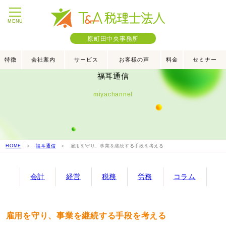
MENU
原町田中央事務所
特徴
会社案内
サービス
お客様の声
料金
セミナー
福耳通信
miyachannel
HOME
＞
福耳通信
＞ 雇用を守り、事業を継続する手段を考える
会計
経営
税務
労務
コラム
雇用を守り、事業を継続する手段を考える