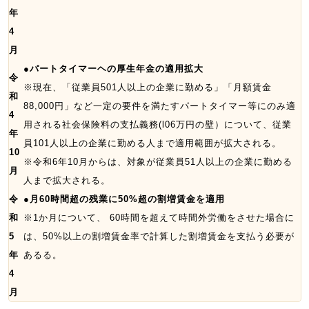
年
4
月
●パートタイマーヘの厚生年金の適用拡大
令
※現在、「従業員501人以上の企業に勤める」「月額賃金
和
88,000円」など一定の要件を満たすパートタイマー等にのみ適
4
用される社会保険料の支払義務(l06万円の壁）について、従業
年
員101人以上の企業に勤める人まで適用範囲が拡大される。
10
※令和6年10月からは、対象が従業員51人以上の企業に勤める
月
人まで拡大される。
令
●月60時間超の残業に50%超の割増賃金を適用
和
※1か月について、 60時間を超えて時間外労働をさせた場合に
5
は、50%以上の割増賃金率で計算した割増賃金を支払う必要が
年
あるる。
4
月