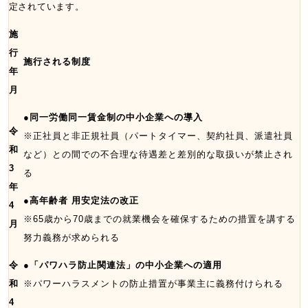
定されています。
施
行
施行される制度
年
月
●同一労働同一賃金制の中小企業への導入
令
※正社員と非正規社員（パートタイマー、契約社員、派遣社員
和
など）との間での不合理な待遇差と差別的な取扱いが禁止され
3
る
年
●高年齢者 用安定法の改正
4
※65歳から70歳までの就業機会を確保するための措置を講する
月
努力義務が求められる
令
●「パワハラ防止関連法」の中小企業への適用
和
※パワーハラスメントの防止措置が事業主に義務付けられる
4