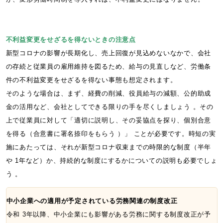
不利益変更をせざるを得ないときの注意点
新型コロナの影響が長期化し、売上回復が見込めないなかで、会社
の存続と従業員の雇用維持を図るため、給与の見直しなど、労働条
件の不利益変更をせざるを得ない事態も想定されます。
そのような場合は、まず、経費の削減、役員給与の減額、公的助成
金の活用など、会社としてできる限りの手を尽くしましょう 。その
上で従業員に対して「適切に説明し、その妥協点を探り、個別合意
を得る（合意書に署名捺印をもらう ）」 ことが必要です。時短の実
施にあたっては、それが新型コロナ収束までの時限的な制度（半年
や 1年など）か、持続的な制度にするかについての説明も必要でしょ
う 。
中小企業への適用が予定されている労務関連の制度改正
令和 3年以降、中小企業にも影響がある労務に関する制度改正が予