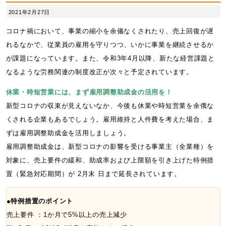
2021年2月27日
コロナ禍において、事業の縮小を余儀なくされたり、売上回復が遅
れるなかで、従業員の雇用を守りつつ、いかに事業を継続させるか
が課題になっています。また、令和3年4月以降、新たな経営課題と
なるような労務関連の制度改正が次々と予定されています。
休業・時短営業には、まず雇用調整助成金の活用を！
新型コロナの収束が見えないなか、今後も休業や時短営業を余俄な
くされる企業もあるでしょう。雇用維持と人件費を考えた場合、ま
ずは雇用調整助成金を活用しましょう。
雇用調整助成金は、新型コロナの影響を受ける事業主（全業種）を
対象に、売上要件の緩和、助成率および上限額を引き上げた特例措
置（緊急対応期間）が 2月末 日まで延長されています。
●特例措置のポイント
売上要件 ：1か月で5%以上の売上減少