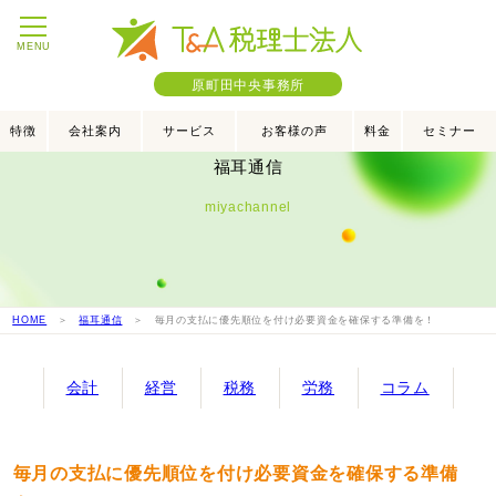
MENU
原町田中央事務所
特徴
会社案内
サービス
お客様の声
料金
セミナー
福耳通信
miyachannel
HOME
＞
福耳通信
＞ 毎月の支払に優先順位を付け必要資金を確保する準備を！
会計
経営
税務
労務
コラム
毎月の支払に優先順位を付け必要資金を確保する準備