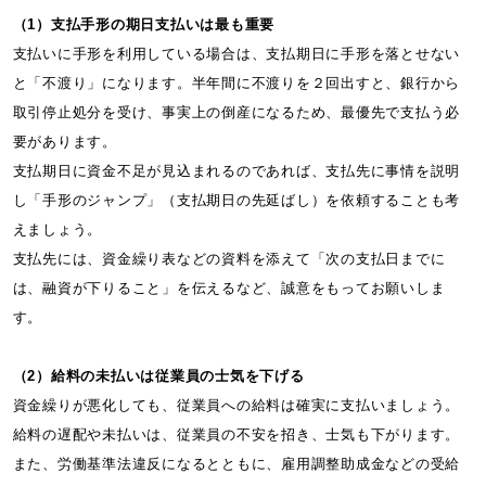
（1）支払手形の期日支払いは最も重要
支払いに手形を利用している場合は、支払期日に手形を落とせない
と「不渡り」になります。半年間に不渡りを２回出すと、銀行から
取引停止処分を受け、事実上の倒産になるため、最優先で支払う必
要があります。
支払期日に資金不足が見込まれるのであれば、支払先に事情を説明
し「手形のジャンプ」（支払期日の先延ばし）を依頼することも考
えましょう。
支払先には、資金繰り表などの資料を添えて「次の支払日までに
は、融資が下りること」を伝えるなど、誠意をもってお願いしま
す。
（2）給料の未払いは従業員の士気を下げる
資金繰りが悪化しても、従業員への給料は確実に支払いましょう。
給料の遅配や未払いは、従業員の不安を招き、士気も下がります。
また、労働基準法違反になるとともに、雇用調整助成金などの受給