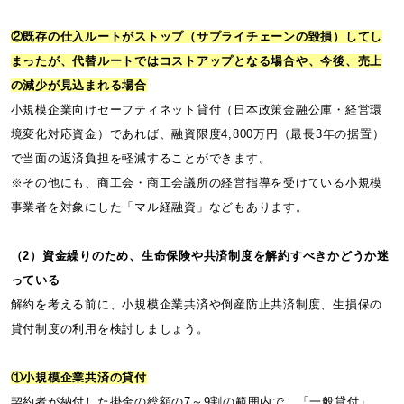
②既存の仕入ルートがストップ（サプライチェーンの毀損）してし
まったが、代替ルートではコストアップとなる場合や、今後、売上
の減少が見込まれる場合
小規模企業向けセーフティネット貸付（日本政策金融公庫・経営環
境変化対応資金）であれば、融資限度4,800万円（最長3年の据置）
で当面の返済負担を軽減することができます。
※その他にも、商工会・商工会議所の経営指導を受けている小規模
事業者を対象にした「マル経融資」などもあります。
（2）資金繰りのため、生命保険や共済制度を解約すべきかどうか迷
っている
解約を考える前に、小規模企業共済や倒産防止共済制度、生損保の
貸付制度の利用を検討しましょう。
①小規模企業共済の貸付
契約者が納付した掛金の総額の7～9割の範囲内で、「一般貸付」