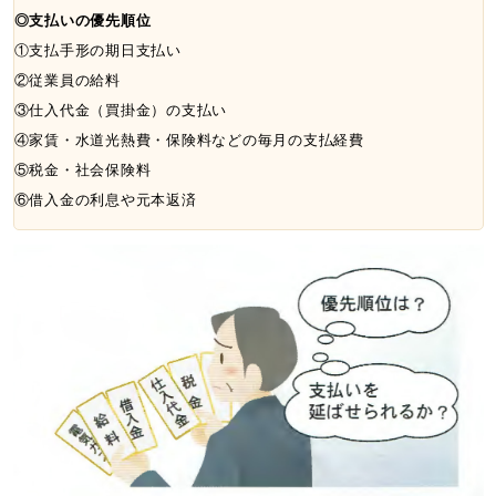
◎支払いの優先順位
①支払手形の期日支払い
②従業員の給料
③仕入代金（買掛金）の支払い
④家賃・水道光熱費・保険料などの毎月の支払経費
⑤税金・社会保険料
⑥借入金の利息や元本返済