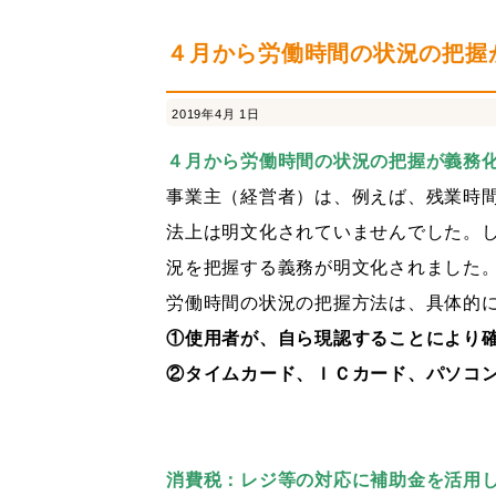
連結納税
経営革新支援
採用情報
社内
４月から労働時間の状況の把握
2019年4月 1日
４月から労働時間の状況の把握が義務
事業主（経営者）は、例えば、残業時
法上は明文化されていませんでした。
況を把握する義務が明文化されました
労働時間の状況の把握方法は、具体的
①使用者が、自ら現認することにより
②タイムカード、ＩＣカード、パソコ
消費税：レジ等の対応に補助金を活用