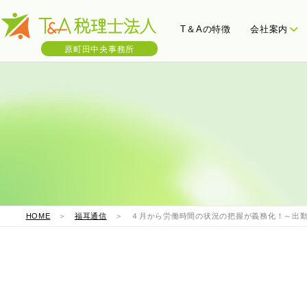
T＆Aの特徴
会社案内
原町田中央事務所
会社概要
三ツ星決算書
わたし
税
HOME
＞
福耳通信
＞ ４月から労働時間の状況の把握が義務化！～出勤