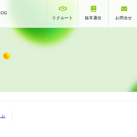
LOG
リクルート
福耳通信
お問合せ
スタッフ紹介
事業承継
相
提携
ラム