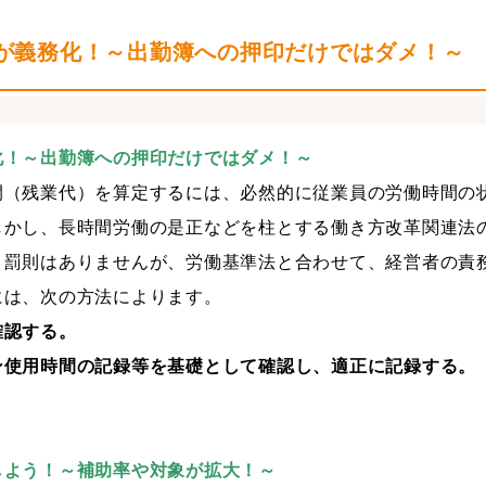
＋税効果会計
税務調査対策
近況報告
社員旅行
が義務化！～出勤簿への押印だけではダメ！～
化！～出勤簿への押印だけではダメ！～
間（残業代）を算定するには、必然的に従業員の労働時間の
しかし、長時間労働の是正などを柱とする働き方改革関連法
。罰則はありませんが、労働基準法と合わせて、経営者の責
には、次の方法によります。
確認する。
ン使用時間の記録等を基礎として確認し、適正に記録する。
しよう！～補助率や対象が拡大！～