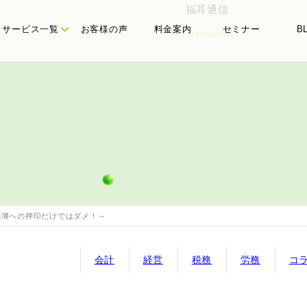
福耳通信
サービス一覧
お客様の声
料金案内
セミナー
B
miyachannel
たちの理念
務顧問
代表メッセージ
経営計画
簿への押印だけではダメ！～
会計
経営
税務
労務
コ