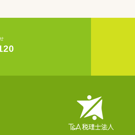
せ
120
)