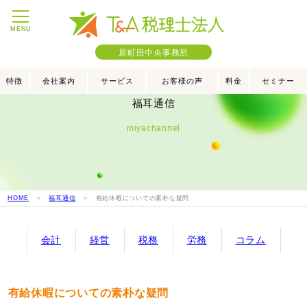
MENU
原町田中央事務所
特徴
会社案内
サービス
お客様の声
料金
セミナー
福耳通信
miyachannel
HOME
＞
福耳通信
＞ 有給休暇についての素朴な疑問
会計
経営
税務
労務
コラム
有給休暇についての素朴な疑問