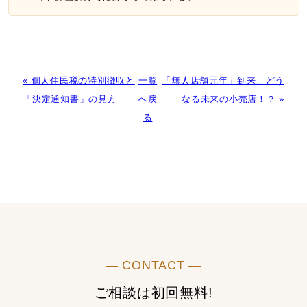
« 個人住民税の特別徴収と
一覧
「無人店舗元年」到来、どう
「決定通知書」の見方
へ戻
なる未来の小売店！？ »
る
― CONTACT ―
ご相談は初回無料!