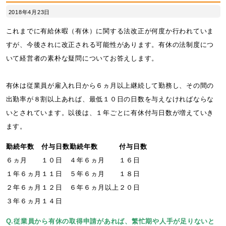
2018年4月23日
これまでに有給休暇（有休）に関する法改正が何度か行われていま
すが、今後されに改正される可能性があります。有休の法制度につ
いて経営者の素朴な疑問についてお答えします。
有休は従業員が雇入れ日から６ヵ月以上継続して勤務し、その間の
出勤率が８割以上あれば、最低１０日の日数を与えなければならな
いとされています。以後は、１年ごとに有休付与日数が増えていき
ます。
勤続年数
付与日数
勤続年数
付与日数
６ヵ月
１０日
４年６ヵ月
１６日
１年６ヵ月
１１日
５年６ヵ月
１８日
２年６ヵ月
１２日
６年６ヵ月以上
２０日
３年６ヵ月
１４日
Q.従業員から有休の取得申請があれば、繁忙期や人手が足りないと