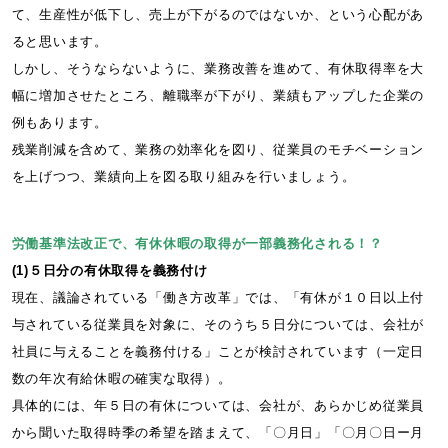
て、生産性が低下し、売上が下がるのではないか、という心配があ
ると思います。
しかし、そうならないように、業務改善を進めて、有休取得率を大
幅に増加させたところ、離職率が下がり、業績もアップした企業の
例もあります。
残業削減を含めて、業務の効率化を図り、従業員のモチベーション
を上げつつ、業績向上を図る取り組みを行いましょう。
労働基準法改正で、有休休暇の取得が一部義務化される！？
(1)５日分の有休取得を義務付け
現在、議論されている「働き方改革」では、「有休が１０日以上付
与されている従業員を対象に、そのうち５日分については、会社が
社員に与えることを義務付ける」ことが検討されています（一定日
数の年次有給休暇の確実な取得）。
具体的には、年５日の有休については、会社が、あらかじめ従業員
から聞いた取得時季の希望を踏まえて、「〇月日」「〇月〇日ー月