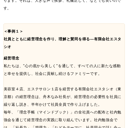
ります。それは、大きな声で挨拶、礼儀正しく、などでも良いので
す。
＜事例１＞
社員とともに経営理念を作り、理解と賛同を得る―有限会社エスタ
シオ
経営理念
私たちは、"心の底から美しく"を通して、すべての人に新たな感動
と幸せを提供し、社会に貢献し続けるファミリーです。
美容室４店、エステサロン１店を経営する有限会社エスタシオ（東
京都）の経営理念は、舟木なみ社長が、経営理念の必要性を社員に
繰り返し説き、半年かけて社員全員で作り上げました。
毎年、「理念手帳（マインドブック）」の全社員への配布と社内勉
強会を通じて経営理念の実践に取り組んでいます。社内勉強会で
は、「社長力」「管理力」「などをテーマに、社員同士で話し合っ