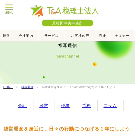
MENU
原町田中央事務所
特徴
会社案内
サービス
お客様の声
料金
セミナー
福耳通信
miyachannel
HOME
＞
福耳通信
＞ 経営理念を身近に、日々の行動につなげる１年にしよう
会計
経営
税務
労務
コラム
経営理念を身近に、日々の行動につなげる１年にしよう