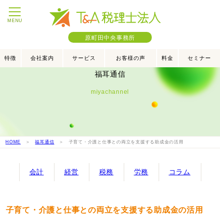
MENU
原町田中央事務所
特徴
会社案内
サービス
お客様の声
料金
セミナー
福耳通信
miyachannel
HOME
＞
福耳通信
＞ 子育て・介護と仕事との両立を支援する助成金の活用
会計
経営
税務
労務
コラム
子育て・介護と仕事との両立を支援する助成金の活用