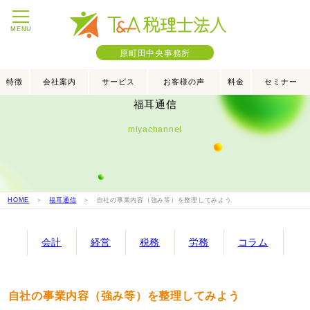
MENU
原町田中央事務所
特徴
会社案内
サービス
お客様の声
料金
セミナー
福耳通信
miyachannel
HOME
＞
福耳通信
＞ 自社の事業内容（強み等）を整理してみよう
会計
経営
税務
労務
コラム
自社の事業内容（強み等）を整理してみよう