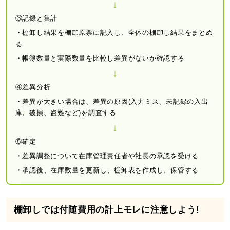
↓
③記録と集計
・棚卸し結果を棚卸原票に記入し、全体の棚卸し結果をまとめ
る
・帳簿数量と実際数量を比較し差異がないか確認する
↓
④差異分析
・差異が大きい場合は、差異の原因(入力ミス、未記録の入出
庫、破損、盗難など)を調査する
↓
⑤確定
・差異調整について在庫管理責任者や社長の承認を受ける
・承認後、在庫数量を更新し、棚卸表を作成し、保管する
棚卸しでは付随費用の計上モレに注意しよう!