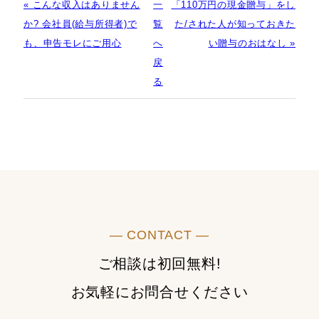
« こんな収入はありません
一
「110万円の現金贈与」をし
か? 会社員(給与所得者)で
覧
た/された人が知っておきた
も、申告モレにご用心
へ
い贈与のおはなし »
戻
る
― CONTACT ―
ご相談は初回無料!
お気軽にお問合せください