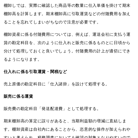
棚卸しでは、実際に確認した商品等の数量に仕入単価を掛けて期末
棚卸高を計算します。期末棚卸高に引取運賃などの付随費用を加え
ることを忘れてしまいがちなので注意が必要です。
棚卸資産に係る付随費用については、例えば、運送会社に支払う運
賃の勘定科目を、次のように仕入れと販売に係るものとに日頃から
分けて処理しておくと良いでしょう。付随費用の計上が適切にでき
るようになります。
仕入れに係る引取運賃・関税など
売上原価の勘定科目に「仕入諸掛」を設けて処理する。
販売に係る運賃
販売費の勘定科目「発送配達費」として処理する。
期末棚卸高の算定に誤りがあると、当期利益額の増減に直結しま
す。棚卸資産は自社内にあることから、恣意的な操作が加えられや
すいと考えられ、税務調査においても確認の対象となりやすいので