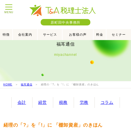
MENU
原町田中央事務所
特徴
会社案内
サービス
お客様の声
料金
セミナー
福耳通信
miyachannel
HOME
＞
福耳通信
＞ 経理の「?」を「!」に 「棚卸資産」のきほん
会計
経営
税務
労務
コラム
経理の「?」を「!」に 「棚卸資産」のきほん