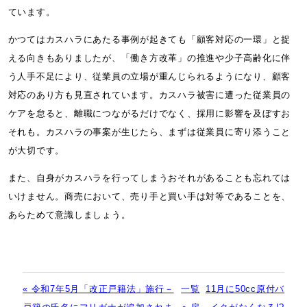
ています。
かつてはカスハラにあたる事例が起きても「顧客対応の一環」と捉
える向きもありましたが、「働き方改革」の推進や少子高齢化に伴
う人手不足により、従業員の立場が重んじられるようになり、顧客
対応のあり方も見直されています。カスハラ被害に遭った従業員の
ケアを怠ると、離職につながるだけでなく、採用に影響を及ぼすお
それも。カスハラの事案が生じたら、まずは従業員に寄り添うこと
が大切です。
また、自身がカスハラを行ってしまうおそれがあることも忘れては
いけません。商売において、売り手と買い手は対等であることを、
あらためて意識しましょう。
« 令和7年5月「改正戸籍法」施行－
一覧
11月に50cc原付バ