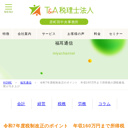
MENU
原町田中央事務所
特徴
会社案内
サービス
お客様の声
料金
セミナー
福耳通信
miyachannel
HOME
＞
福耳通信
＞ 令和7年度税制改正のポイント 年収160万円まで所得税の課税最低
限が引き上げ
会計
経営
税務
労務
コラム
令和7年度税制改正のポイント 年収160万円まで所得税