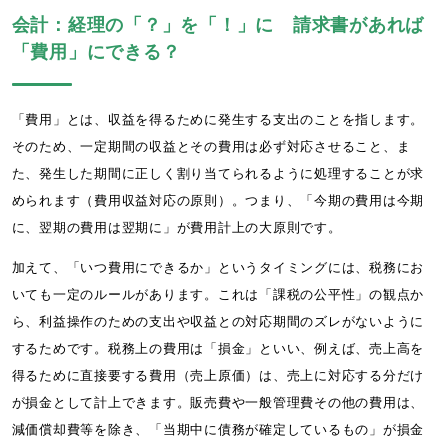
会計：経理の「？」を「！」に 請求書があれば
「費用」にできる？
「費用」とは、収益を得るために発生する支出のことを指します。
そのため、一定期間の収益とその費用は必ず対応させること、ま
た、発生した期間に正しく割り当てられるように処理することが求
められます（費用収益対応の原則）。つまり、「今期の費用は今期
に、翌期の費用は翌期に」が費用計上の大原則です。
加えて、「いつ費用にできるか」というタイミングには、税務にお
いても一定のルールがあります。これは「課税の公平性」の観点か
ら、利益操作のための支出や収益との対応期間のズレがないように
するためです。税務上の費用は「損金」といい、例えば、売上高を
得るために直接要する費用（売上原価）は、売上に対応する分だけ
が損金として計上できます。販売費や一般管理費その他の費用は、
減価償却費等を除き、「当期中に債務が確定しているもの」が損金