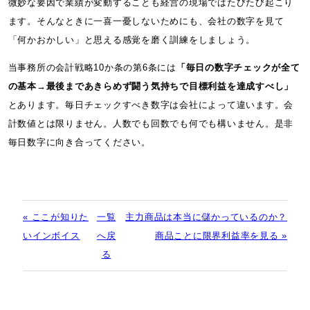
微妙な要因で業績が変動することも経営の現場ではたびたび起こり
ます。そんなときに一喜一憂しないためにも、会社の数字を見て
「何かおかしい」と思える感覚を磨く訓練をしましょう。
当事務所の会計戦略10か条の第6条には
「毎日の数字チェックが全て
の基本→最後まであきらめず闘う気持ちで目標利益を達成すべし」
とあります。毎日チェックすべき数字は会社によって違います。会
計数値とは限りません。人数でも回数でも何でも構いません。是非
毎日数字に向き合ってください。
« ここが知りた
一覧
主力商品は本当に儲かっているのか？
いインボイス
へ戻
商品ことに限界利益率を見る »
る