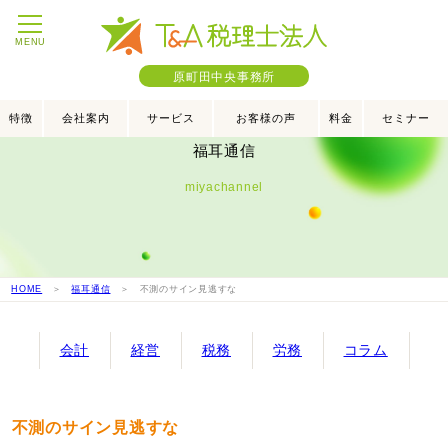
MENU
原町田中央事務所
特徴
会社案内
サービス
お客様の声
料金
セミナー
福耳通信
miyachannel
HOME
＞
福耳通信
＞ 不測のサイン見逃すな
会計
経営
税務
労務
コラム
不測のサイン見逃すな