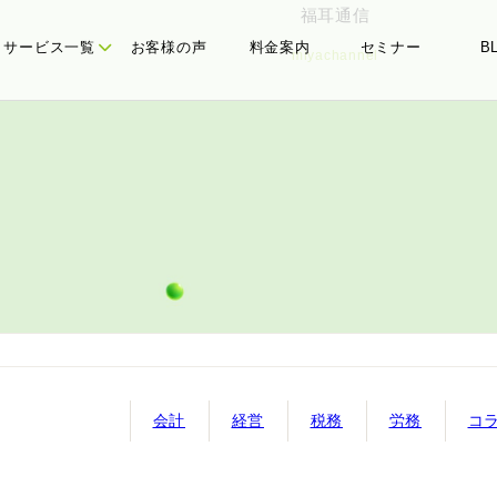
福耳通信
サービス一覧
お客様の声
料金案内
セミナー
B
miyachannel
たちの理念
務顧問
代表メッセージ
経営計画
会計
経営
税務
労務
コ