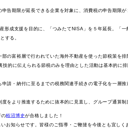
人税の申告期限が延長できる企業を対象に、消費税の申告期限
な資産形成支援を目的に、「つみたてNISA」を５年延長。「
制とする。
..一部の富裕層で行われていた海外不動産を使った節税策を排
裏技的に伝えられる節税のみを理由とした活動は基本的に排
引から申請・納付に至るまでの税務関連手続きの電子化を一層推
納税制度をより推進するために抜本的に見直し、グループ通算
所の
栢沼博史
が合格しました！
しいお知らせです。皆様のご指導・ご鞭撻を今後とも宜しく