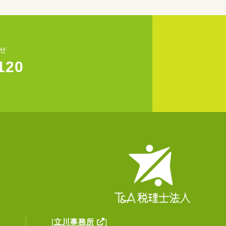
せ
120
)
[
立川事務所
]