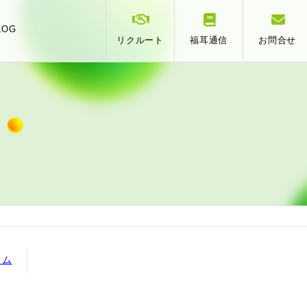
LOG
リクルート
福耳通信
お問合せ
スタッフ紹介
事業承継
相
提携
ラム