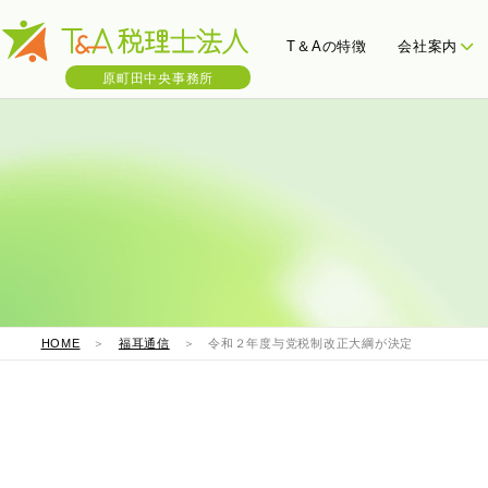
T＆Aの特徴
会社案内
原町田中央事務所
会社概要
三ツ星決算書
わたし
税
HOME
＞
福耳通信
＞ 令和２年度与党税制改正大綱が決定