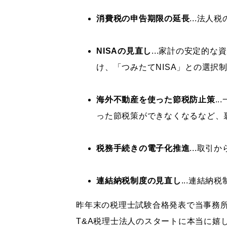
消費税の申告期限の延長
...法
NISAの見直し
...家計の安定的
け、「つみたてNISA」との選択
海外不動産を使った節税防止策
.
った節税策ができなくなるなど、
税務手続きの電子化推進
...取
連結納税制度の見直し
...連結
昨年末の税理士試験合格発表で当事務
T&A税理士法人のスタートに本当に嬉