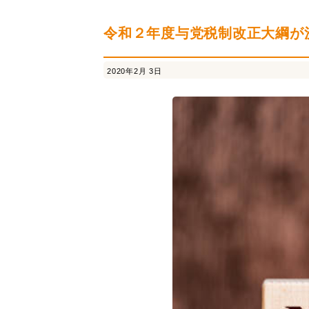
連結納税
経営革新支援
採用情報
社内
令和２年度与党税制改正大綱が
2020年2月 3日