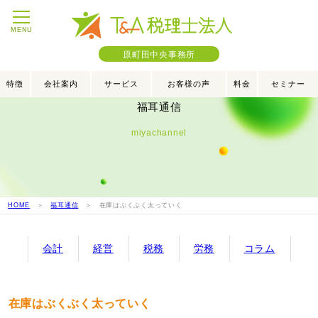
MENU
原町田中央事務所
特徴
会社案内
サービス
お客様の声
料金
セミナー
福耳通信
miyachannel
HOME
＞
福耳通信
＞ 在庫はぶくぶく太っていく
会計
経営
税務
労務
コラム
在庫はぶくぶく太っていく