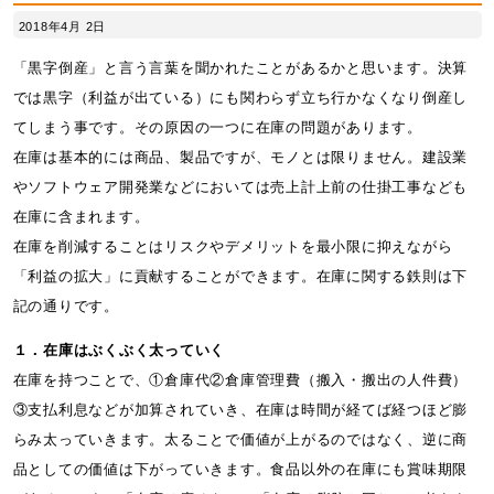
2018年4月 2日
「黒字倒産」と言う言葉を聞かれたことがあるかと思います。決算
では黒字（利益が出ている）にも関わらず立ち行かなくなり倒産し
てしまう事です。その原因の一つに在庫の問題があります。
在庫は基本的には商品、製品ですが、モノとは限りません。建設業
やソフトウェア開発業などにおいては売上計上前の仕掛工事なども
在庫に含まれます。
在庫を削減することはリスクやデメリットを最小限に抑えながら
「利益の拡大」に貢献することができます。在庫に関する鉄則は下
記の通りです。
１．在庫はぶくぶく太っていく
在庫を持つことで、①倉庫代②倉庫管理費（搬入・搬出の人件費）
③支払利息などが加算されていき、在庫は時間が経てば経つほど膨
らみ太っていきます。太ることで価値が上がるのではなく、逆に商
品としての価値は下がっていきます。食品以外の在庫にも賞味期限