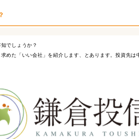
＋税効果会計
税務調査対策
近況報告
社員旅行
？
存知でしょうか？
し求めた「いい会社」を紹介します、とあります。投資先は