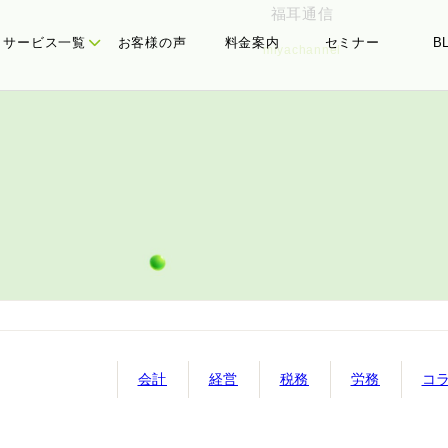
福耳通信
サービス一覧
お客様の声
料金案内
セミナー
B
miyachannel
たちの理念
務顧問
代表メッセージ
経営計画
会計
経営
税務
労務
コ