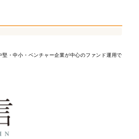
社会保険労務士
中堅大企業支援
中堅・中小・ベンチャー企業が中心のファンド運用で