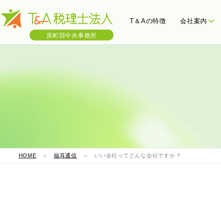
T＆Aの特徴
会社案内
原町田中央事務所
会社概要
三ツ星決算書
わたし
税
HOME
＞
福耳通信
＞ いい会社ってどんな会社ですか？