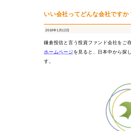
連結納税
経営革新支援
採用情報
社内
いい会社ってどんな会社ですか
2018年1月12日
鎌倉投信と言う投資ファンド会社をご
ホームページ
を見ると、日本中から探
す。