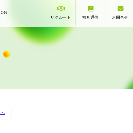
LOG
リクルート
福耳通信
お問合せ
スタッフ紹介
事業承継
相
提携
ラム