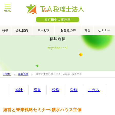
MENU
原町田中央事務所
特徴
会社案内
サービス
お客様の声
料金
セミナー
福耳通信
miyachannel
HOME
＞
福耳通信
＞ 経営と未来戦略セミナー/積水ハウス主催
会計
経営
税務
労務
コラム
経営と未来戦略セミナー/積水ハウス主催