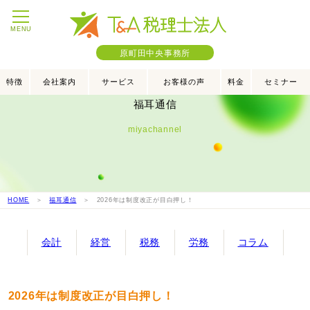
MENU
原町田中央事務所
特徴
会社案内
サービス
お客様の声
料金
セミナー
福耳通信
miyachannel
HOME
＞
福耳通信
＞ 2026年は制度改正が目白押し！
会計
経営
税務
労務
コラム
2026年は制度改正が目白押し！