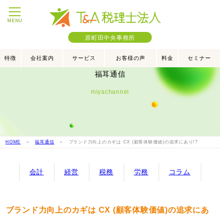
MENU
原町田中央事務所
特徴
会社案内
サービス
お客様の声
料金
セミナー
福耳通信
miyachannel
HOME
＞
福耳通信
＞ ブランド力向上のカギは CX (顧客体験価値)の追求にあり!?
会計
経営
税務
労務
コラム
ブランド力向上のカギは CX (顧客体験価値)の追求にあ