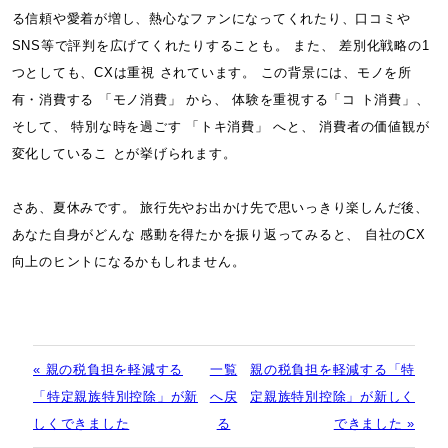
る信頼や愛着が増し、
熱心なファンになってくれたり、口コミや
SNS等で評判を広げてくれたりすることも。 また、 差別化戦略の1
つとしても、CXは重視 されています。 この背景には、モノを所
有・消費する 「モノ消費」 から、 体験を重視する「コ ト消費」、
そして、 特別な時を過ごす 「トキ消費」 へと、 消費者の価値観が
変化しているこ とが挙げられます。
さあ、夏休みです。 旅行先やお出かけ先で思いっきり楽しんだ後、
あなた自身がどんな 感動を得たかを振り返ってみると、 自社のCX
向上のヒントになるかもしれません。
« 親の税負担を軽減する
一覧
親の税負担を軽減する「特
「特定親族特別控除」が新
へ戻
定親族特別控除」が新しく
しくできました
る
できました »