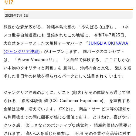
り!?
2025年7月 2日
緑豊かな森が広がる、 沖縄本島北部の 「やんばる (山原)」。 ユネ
スコ世界自然遺産にも 登録されたこの地域に、 令和7年7月25日、
大自然をテーマとした大規模テーマパーク 「
JUNGLIA OKINAWA
(ジャングリア沖縄)
」がオープンします。 同パークのコンセプト
は、 「Power Vacance !!」。 「大自然で体験する、 ここにしかな
い本物のクオリティと興奮」を 意味し、沖縄の食と文化、 魅力を追
求した非日常の体験を得られるパークとして注目されて います。
ジャングリア沖縄のように、ゲスト (顧客) がその体験から通じて得
られる 「顧客体験価 値 (CX: Customer Experience)」 を重視する
企業は近年、増えています。 CXとは、 商品・サー ビス等の認知か
ら利用後までの間に顧客が感じる価値であり、 とりわけ、喜びやワ
クワク感、 楽しさなどのポジティブな感覚的・ 情緒的価値が重要と
されます。 高いCXを感じた顧客は、 不用 その企業や商品等に対す