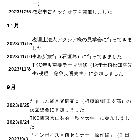
ー）
2023/12/5
確定申告キックオフを開催しました
11月
税理士法人アクシア様の見学会に行ってきま
2023/11/15
した
2023/11/10
事務所旅行（石垣島）に行ってきました
TKC年度重要テーマ研修（税理士植松知幸先
2023/11/8
生/税理士藤谷英明先生）に参加しました
9月
たましん経営者研究会（相模原/町田支部）の
2023/9/25
設立総会に参加しました
TKC西東京山梨会「秋季大学」に参加しまし
2023/9/24
た
「インボイス直前セミナー・操作編」（町田
2023/9/3