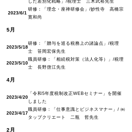
した差別化戦略」/税理士 三木武裕先生
研修：「理念・座禅研修会」/妙性寺 高橋宗
2023/6/1
寛和尚
5月
研修：「贈与を巡る税務上の諸論点」/税理
2023/5/18
士 笹岡宏保先生
職員研修：「相続税対策（法人化等）」/税理
2023/5/10
士 長野啓江先生
4月
「令和5年度税制改正WEBセミナー」を開催
2023/4/20
しました
職員研修：「仕事意識とビジネスマナー」/ ㈱
2023/4/17
タップクリエート 二瓶 哲先生
2月