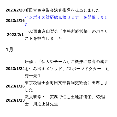
2023/2/20
町田青色申告会決算指導を担当しました
インボイス対応総点検セミナーを開催しまし
2023/2/16
た
TKC西東京山梨会「事務所経営塾」のパネリ
2023/2/1
ストを担当しました
1月
研修：「個人やチームがご機嫌に最高の成果
2023/1/24
を生み出すメソッド」/スポーツドクター 辻
秀一先生
東京税理士会町田支部賀詞交歓会に出席しま
2023/1/16
した
職員研修：「実務で悩む土地評価①」/税理
2023/1/13
士 川之上健先生