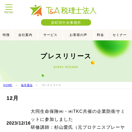
MENU
原町田中央事務所
特徴
会社案内
サービス
お客様の声
料金
セミナー
プレスリリース
press release
HOME
＞
福耳通信
＞ プレスリリース
12月
大同生命保険㈱・㈱TKC共催の企業防衛サミ
ットに参加しました
2023/12/16
研修講師：杉山愛氏（元プロテニスプレーヤ