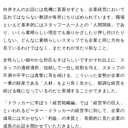
向井さんのお話には危機に直面せずとも、企業経営において
忘れてはならない教訓が各所にちりばめられています。職場
といえど基本的にはスタッフ一人一人との「人間関係」であ
り、いくら素晴らしい理念でも振りかざしたり押し付けたり
しない。どんなに素晴らしいスタッフでも企業と同じ方向を
見ているわけではなく、またそれが当たり前なこと。
女性らしい細やかな対応もすばらしいですがそれ以上に、ス
タッフの適材適所、信頼して一任し役割を与え、スタッフの
不満や不平には真摯に耳を傾ける、こういった姿勢が企業の
一番の財産である「人材」をより良く生かし、順調な経営を
続ける糧になっているのだと実感することができました。
「ドラッカーに学ぼう！経営戦略編」では「経営学の巨人」
といわれるピーター・ドラッカーの経営学に則して、企業の
成長には欠かせない「利益」の本質と、長期的に見た企業の
成長のお話を聞かせていただきました。