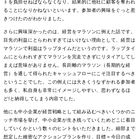
トを負担せねばならなくなり、結果的に他社に顧客を奪われ
ることになりかねないといいます。参加者の興味をぐっと惹
きつけたのがわかりました。
さらに興味深かったのは、経営をマラソンに例えた話です。
目先の利益にとらわれすぎてはいけない理由として、経営は
マラソンで利益はラップタイムだというのです。ラップタイ
ムにとらわれすぎてマラソンを完走できずにリタイアしてし
まえば意味がありません。長距離のマラソン（長期的な経
営）を通して得られたキャッシュフローにこそ注目するべき
ということでした。この例えには大きくうなずかれる参加者
も多く、私自身も非常にイメージしやすい、思わずなるほ
ど!と納得してしまう内容でした。
他にも中小企業が経営戦略として組み込むべきいくつかのニ
ッチ市場を挙げ、中小企業が生き残っていくためどこに着目
していくかという数々のヒントをいただきました。細部まで
想定した緻密なアクションプランを作り、目標＝今日の成