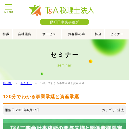
MENU
原町田中央事務所
特徴
会社案内
サービス
お客様の声
料金
セミナー
セミナー
seminar
HOME
＞
セミナー
＞ 120分でわかる事業承継と資産承継
120分でわかる事業承継と資産承継
開催日:2019年6月17日
カテゴリ: 過去